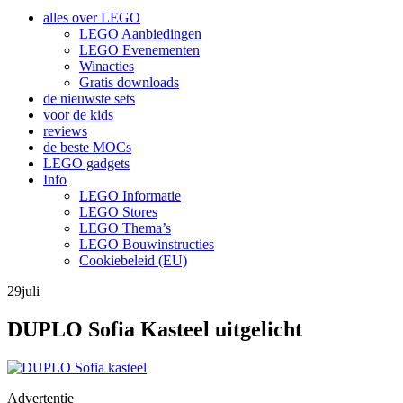
inhoud
alles over LEGO
LEGO Aanbiedingen
LEGO Evenementen
Winacties
Gratis downloads
de nieuwste sets
voor de kids
reviews
de beste MOCs
LEGO gadgets
Info
LEGO Informatie
LEGO Stores
LEGO Thema’s
LEGO Bouwinstructies
Cookiebeleid (EU)
29
juli
DUPLO Sofia Kasteel uitgelicht
Advertentie