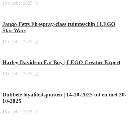
18 oktober 2025
|
0
Jango Fetts Firespray-class ruimteschip | LEGO
Star Wars
17 oktober 2025
|
0
Harley Davidson Fat Boy | LEGO Creator Expert
16 oktober 2025
|
0
Dubbele loyaliteitspunten | 14-10-2025 tot en met 20-
10-2025
15 oktober 2025
|
0