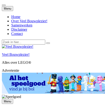
Spring
Menu
naar
inhoud
Home
Over Veel Bouwplezier!
Samenwerken
Disclaimer
Contact
Zoek
naar:
Veel Bouwplezier!
Alles over LEGO®
Advertentie
Spring
Menu
naar