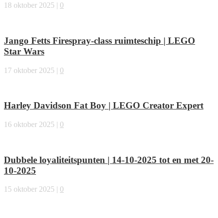
18 oktober 2025
|
0
Jango Fetts Firespray-class ruimteschip | LEGO
Star Wars
17 oktober 2025
|
0
Harley Davidson Fat Boy | LEGO Creator Expert
16 oktober 2025
|
0
Dubbele loyaliteitspunten | 14-10-2025 tot en met 20-
10-2025
15 oktober 2025
|
0