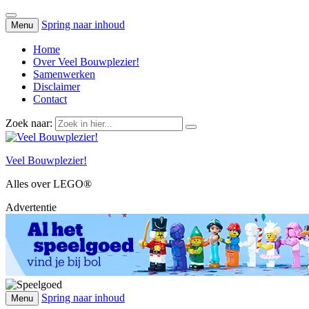
Spring naar inhoud
Menu
Home
Over Veel Bouwplezier!
Samenwerken
Disclaimer
Contact
Zoek naar:
Veel Bouwplezier!
Alles over LEGO®
Advertentie
Spring naar inhoud
Menu