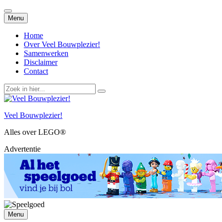
Spring
Menu
naar
inhoud
Home
Over Veel Bouwplezier!
Samenwerken
Disclaimer
Contact
Zoek
naar:
Veel Bouwplezier!
Alles over LEGO®
Advertentie
Spring
Menu
naar