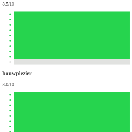
8.5/10
bouwplezier
8.0/10