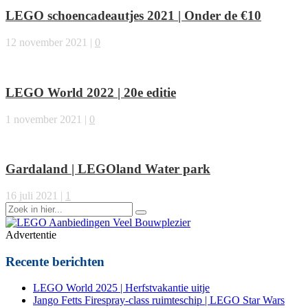
LEGO schoencadeautjes 2021 | Onder de €10
12 november 2021
|
0
LEGO World 2022 | 20e editie
1 november 2021
|
0
Gardaland | LEGOland Water park
16 juli 2021
|
1
Zoek
naar:
Advertentie
Recente berichten
LEGO World 2025 | Herfstvakantie uitje
Jango Fetts Firespray-class ruimteschip | LEGO Star Wars