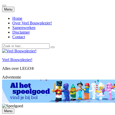
Spring
Menu
naar
inhoud
Home
Over Veel Bouwplezier!
Samenwerken
Disclaimer
Contact
Zoek
naar:
Veel Bouwplezier!
Alles over LEGO®
Advertentie
Spring
Menu
naar