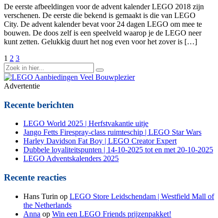
De eerste afbeeldingen voor de advent kalender LEGO 2018 zijn
verschenen. De eerste die bekend is gemaakt is die van LEGO
City. De advent kalender bevat voor 24 dagen LEGO om mee te
bouwen. De doos zelf is een speelveld waarop je de LEGO neer
kunt zetten. Gelukkig duurt het nog even voor het zover is […]
Berichten
1
2
3
Zoek
paginering
naar:
Advertentie
Recente berichten
LEGO World 2025 | Herfstvakantie uitje
Jango Fetts Firespray-class ruimteschip | LEGO Star Wars
Harley Davidson Fat Boy | LEGO Creator Expert
Dubbele loyaliteitspunten | 14-10-2025 tot en met 20-10-2025
LEGO Adventskalenders 2025
Recente reacties
Hans Turin
op
LEGO Store Leidschendam | Westfield Mall of
the Netherlands
Anna
op
Win een LEGO Friends prijzenpakket!