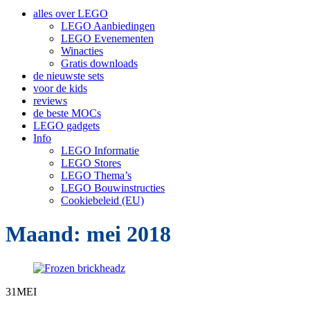
inhoud
alles over LEGO
LEGO Aanbiedingen
LEGO Evenementen
Winacties
Gratis downloads
de nieuwste sets
voor de kids
reviews
de beste MOCs
LEGO gadgets
Info
LEGO Informatie
LEGO Stores
LEGO Thema’s
LEGO Bouwinstructies
Cookiebeleid (EU)
Maand:
mei 2018
31
MEI